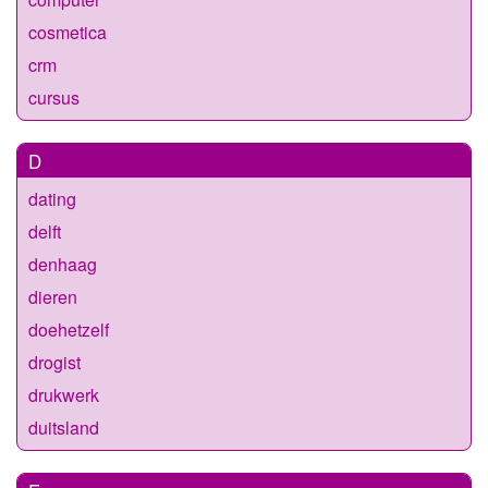
cosmetica
crm
cursus
D
dating
delft
denhaag
dieren
doehetzelf
drogist
drukwerk
duitsland