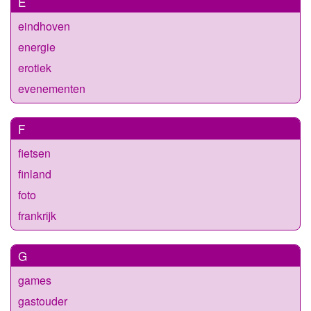
E
eindhoven
energie
erotiek
evenementen
F
fietsen
finland
foto
frankrijk
G
games
gastouder