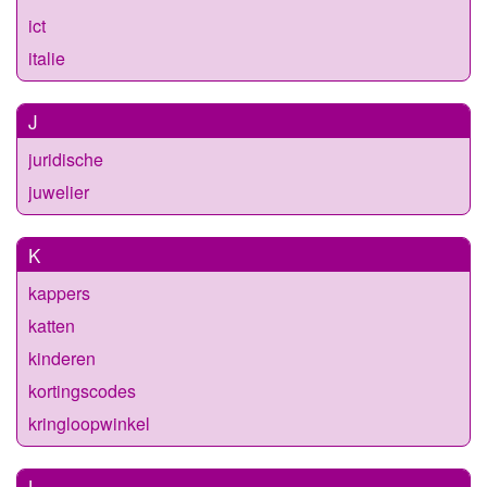
ict
italie
J
juridische
juwelier
K
kappers
katten
kinderen
kortingscodes
kringloopwinkel
L