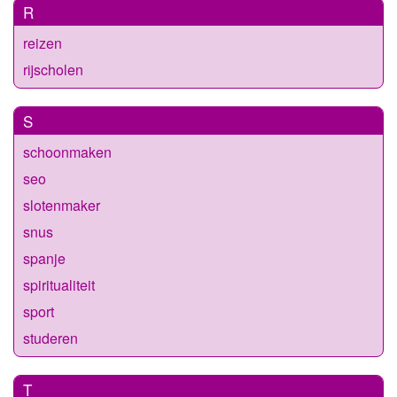
R
reizen
rijscholen
S
schoonmaken
seo
slotenmaker
snus
spanje
spiritualiteit
sport
studeren
T