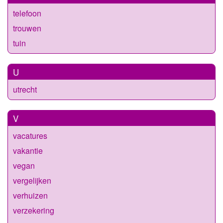
telefoon
trouwen
tuin
U
utrecht
V
vacatures
vakantie
vegan
vergelijken
verhuizen
verzekering