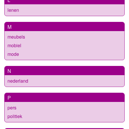
lenen
M
meubels
mobiel
mode
N
nederland
P
pers
politiek