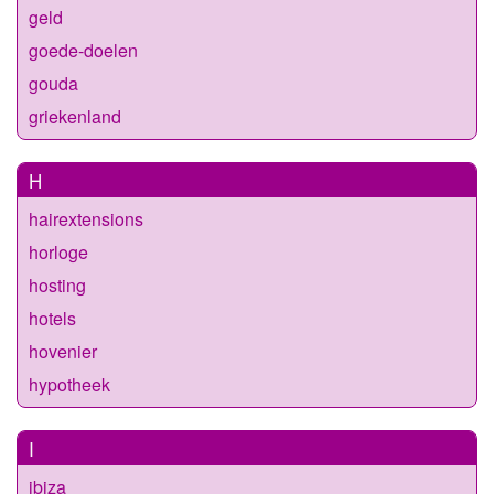
geld
goede-doelen
gouda
griekenland
H
hairextensions
horloge
hosting
hotels
hovenier
hypotheek
I
ibiza