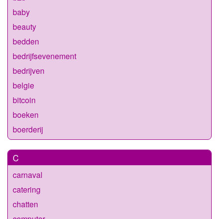
baby
beauty
bedden
bedrijfsevenement
bedrijven
belgie
bitcoin
boeken
boerderij
C
carnaval
catering
chatten
computer