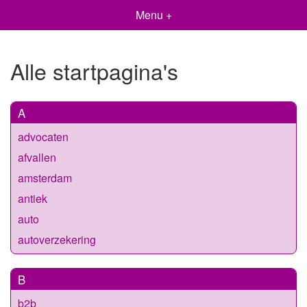
Menu +
Alle startpagina's
A
advocaten
afvallen
amsterdam
antiek
auto
autoverzekering
B
b2b